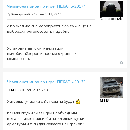
Чемпионат мира по игре "ПЕКАРЬ-2017"
ЭлектрониК
» 08 сен 2017, 23:14
ЭлектрониК
А во сколько сие мероприятие? А то ж ещё на
выборах проголосовать надобно!
Установка авто-сигнализаций,
иммобилайзеров и прочих охранных
комплексов.
Чемпионат мира по игре "ПЕКАРЬ-2017"
M.I.B
» 08 сен 2017, 23:30
M.I.B
Успеешь, участки с 8 открыты будут
Из Википедии "Для игры необходимы
метательные палки (биты, клюшки,
куски
арматуры
и т. п.) для каждого из игроков"