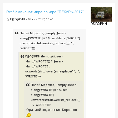
Re: Чемпионат мира по игре "ПЕКАРЬ-2017"
Г@Г@РИН
» 08 сен 2017, 16:40
Г@Г@РИН
Папай Мореход (!empty($user-
>lang['WROTE'])) ? $user->lang['WROTE'] :
ucwords(strtolower(str_replace('_', ' ',
'WROTE'))):
Г@Г@РИН (!empty($user-
>lang['WROTE'])) ? $user-
>lang['WROTE'] :
ucwords(strtolower(str_replace('_', ' ',
'WROTE'))):
Папай Мореход (!empty($user-
>lang['WROTE'])) ? $user-
>lang['WROTE'] :
ucwords(strtolower(str_replace('_',
' ', 'WROTE'))):
Юра, мой поджопник. Коротыш