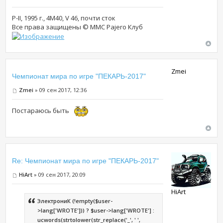
P-II, 1995 г., 4М40, V 46, почти сток
Все права защищены © MMC Pajero Клуб
Zmei
Чемпионат мира по игре "ПЕКАРЬ-2017"
Zmei
» 09 сен 2017, 12:36
Постараюсь быть
Re: Чемпионат мира по игре "ПЕКАРЬ-2017"
HiArt
» 09 сен 2017, 20:09
HiArt
ЭлектрониК (!empty($user-
>lang['WROTE'])) ? $user->lang['WROTE'] :
ucwords(strtolower(str_replace('_', ' ',