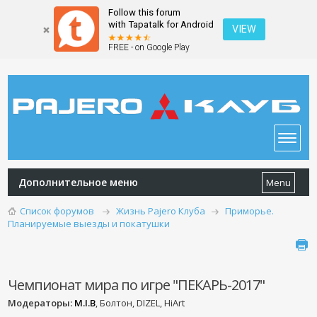
Follow this forum
with Tapatalk for Android
VIEW
FREE - on Google Play
Дополнительное меню
Menu
Список форумов
Жизнь Pajero Клуба
Приморье.
Планируемые выезды и покатушки
Чемпионат мира по игре "ПЕКАРЬ-2017"
Модераторы:
M.I.B
, Болтон, DIZEL, HiArt