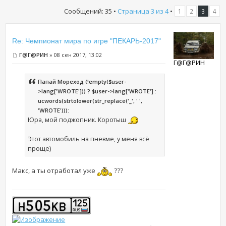
Сообщений: 35 •
Страница
3
из
4
•
1
2
3
4
Re: Чемпионат мира по игре "ПЕКАРЬ-2017"
Г@Г@РИН
» 08 сен 2017, 13:02
Г@Г@РИН
Папай Мореход (!empty($user-
>lang['WROTE'])) ? $user->lang['WROTE'] :
ucwords(strtolower(str_replace('_', ' ',
'WROTE'))):
Юра, мой поджопник. Коротыш
Этот автомобиль на пневме, у меня всё
проще)
Макс, а ты отработал уже
???