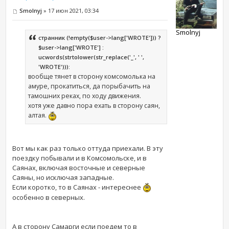
Smolnyj
» 17 июн 2021, 03:34
Smolnyj
странник (!empty($user->lang['WROTE'])) ?
$user->lang['WROTE'] :
ucwords(strtolower(str_replace('_', ' ',
'WROTE'))):
вообще тянет в сторону комсомолька на
амуре, прокатиться, да порыбачить на
тамошних реках, по ходу движения.
хотя уже давно пора ехать в сторону саян,
алтая.
Вот мы как раз только оттуда приехали. В эту
поездку побывали и в Комсомольске, и в
Саянах, включая восточные и северные
Саяны, но исключая западные.
Если коротко, то в Саянах - интереснее
особенно в северных.
А в сторону Самарги если поедем то в