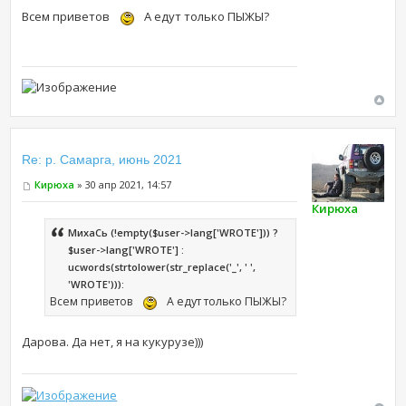
Всем приветов
А едут только ПЫЖЫ?
Re: р. Самарга, июнь 2021
Кирюха
» 30 апр 2021, 14:57
Кирюха
МихаCь (!empty($user->lang['WROTE'])) ?
$user->lang['WROTE'] :
ucwords(strtolower(str_replace('_', ' ',
'WROTE'))):
Всем приветов
А едут только ПЫЖЫ?
Дарова. Да нет, я на кукурузе)))