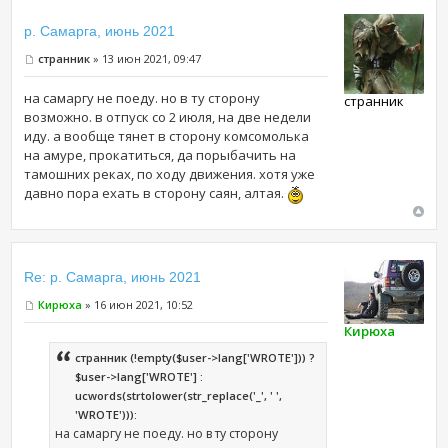
р. Самарга, июнь 2021
странник
» 13 июн 2021, 09:47
на самаргу не поеду. но в ту сторону
странник
возможно. в отпуск со 2 июля, на две недели
иду. а вообще тянет в сторону комсомолька
на амуре, прокатиться, да порыбачить на
тамошних реках, по ходу движения. хотя уже
давно пора ехать в сторону саян, алтая.
Re: р. Самарга, июнь 2021
Кирюха
» 16 июн 2021, 10:52
Кирюха
странник (!empty($user->lang['WROTE'])) ?
$user->lang['WROTE'] :
ucwords(strtolower(str_replace('_', ' ',
'WROTE'))):
на самаргу не поеду. но в ту сторону