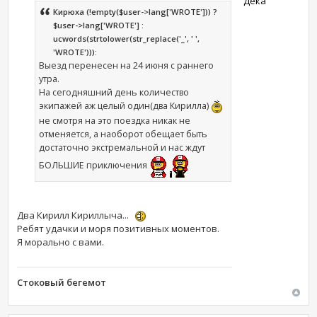
Дека
Кирюха (!empty($user->lang['WROTE'])) ?
$user->lang['WROTE'] :
ucwords(strtolower(str_replace('_', ' ',
'WROTE'))):
Выезд перенесен на 24 июня с раннего
утра.
На сегодняшний день количество
экипажей аж целый один(два Кирилла)
не смотря на это поездка никак не
отменяется, а наоборот обещает быть
достаточно экстремальной и нас ждут
БОЛЬШИЕ приключения
Два Кирилл Кириллыча...
Ребят удачки и моря позитивных моментов.
Я морально с вами.
Стоковый бегемот