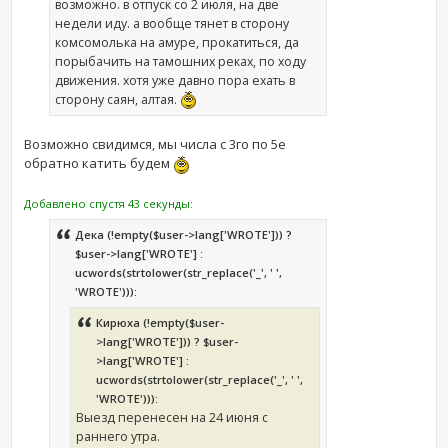
возможно. в отпуск со 2 июля, на две
недели иду. а вообще тянет в сторону
комсомолька на амуре, прокатиться, да
порыбачить на тамошних реках, по ходу
движения. хотя уже давно пора ехать в
сторону саян, алтая.
Возможно свидимся, мы числа с 3го по 5е
обратно катить будем
Добавлено спустя 43 секунды:
Дека (!empty($user->lang['WROTE'])) ?
$user->lang['WROTE'] :
ucwords(strtolower(str_replace('_', ' ',
'WROTE'))):
Кирюха (!empty($user-
>lang['WROTE'])) ? $user-
>lang['WROTE'] :
ucwords(strtolower(str_replace('_', ' ',
'WROTE'))):
Выезд перенесен на 24 июня с
раннего утра.