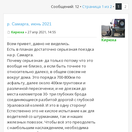
Сообщений: 12 •
Страница
1
из
2
•
1
2
р. Самарга, июнь 2021
Кирюха
» 27 апр 2021, 14:55
Кирюха
Всем привет, давно не виделись.
Есть в планах достаточно серьезная поездка
на р. Самарга.
Почему серьезная- да только потому что это
вообще не близко, а если быть точнее то
относительно далеко, в общем совсем не
вокруг дома. Это порядка 700-800км по
асфальту, далее около 400км грунтовки и
различной пересеченки, и не доезжая до
места километров 30- три глубоких брода
соединяющиеся разбитой дорогой с глубокой
Ураловской колеёй. И это в одну сторону!
Естественно это не кислое испытание как для
водителей со штурманами, так и наших
железных повозок. Чтобы всё это преодолеть
с наибольшим наслаждением, необходима