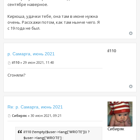
сентябре наверное.
Кирюша, удачки тебе, она там в июне нужна
очень. Расскажи потом, как там нынче чего. Я
с 19 года не был.
il110
р. Самарга, июнь 2021
il110
» 29 июн 2021, 11:40
Сгоняли?
Re: р. Самарга, июнь 2021
Сибиряк
» 30 июн 2021, 09:21
Сибиряк
il110 (!empty($user->lang['WROTE'])) ?
$user->lang['WROTE'] :