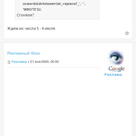
ucwords(strtolower(str_replace('_', ' ',
'WROTE'))):
Сгоняли?
Ждем их числа 5 - 6 июля.
Рекламный блок
Реклама
» 01 янв 0000, 00:00
Реклама