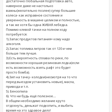
достаточно глобальная подготовка авто,
наверное даже не настолько
важны(желательно позлее) супер большие
колеса- как исправное состояние и
уверенность в машине целиком и полностью,
а так же хотя бы одна ЖИВАЯ лебедка.
Помимо клевой тачки на полном ходу
потребуется:
1).Запас продуктов питания+ кому надо
алкоголя.
2).Запас топлива литров так от 120 и чем
больше тем лучше.
3).Есть вероятность сплава по реке, по
возможности хорошая резиновая лодка(если
есть возможность взять рафт это будет
просто бомба).
4).Зип на тачку- колодки(несмотря на то что
перед выездом установить новые), масла,
привода и т.п.
5). Бензопила
6). Что ни будь ещё полезное....
В общем необходимо желание круто
отдохнуть, деньжат подкопить, и выбить
время на это здравое дело!