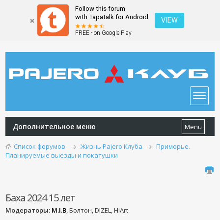
Follow this forum
with Tapatalk for Android
VIEW
FREE - on Google Play
Дополнительное меню
Menu
Список форумов
Жизнь Pajero Клуба
Приморье.
Планируемые выезды и покатушки
Баха 2024 15 лет
Модераторы:
M.I.B
, Болтон, DIZEL, HiArt