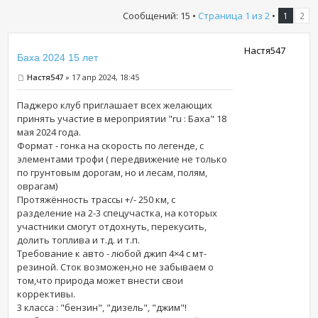
Сообщений: 15 •
Страница
1
из
2
•
1
2
Настя547
Баха 2024 15 лет
Настя547
» 17 апр 2024, 18:45
Паджеро клуб приглашает всех желающих
принять участие в мероприятии "ru : Баха" 18
мая 2024 года.
Формат - гонка на скорость по легенде, с
элементами трофи ( передвижение не только
по грунтовым дорогам, но и лесам, полям,
оврагам)
Протяжённость трассы +/- 250 км, с
разделение на 2-3 спецучастка, на которых
участники смогут отдохнуть, перекусить,
долить топлива и т.д. и т.п.
Требование к авто - любой джип 4×4 с мт-
резиной. Сток возможен,но не забываем о
том,что природа может внести свои
коррективы.
3 класса : "бензин", "дизель", "джим"!