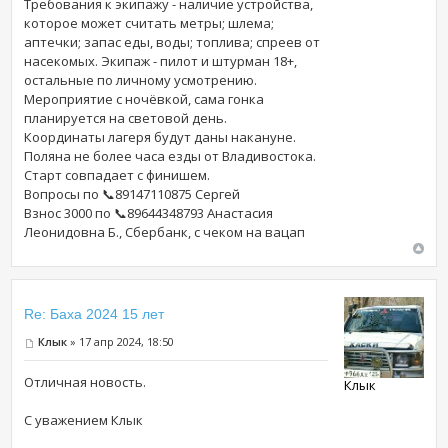
Требования к экипажу - наличие устройства,
которое может считать метры; шлема;
аптечки; запас еды, воды; топлива; спреев от
насекомых. Экипаж - пилот и штурман 18+,
остальные по личному усмотрению.
Мероприятие с ночёвкой, сама гонка
планируется на световой день.
Координаты лагеря будут даны накануне.
Поляна не более часа езды от Владивостока.
Старт совпадает с финишем.
Вопросы по 📞89147110875 Сергей
Взнос 3000 по 📞89644348793 Анастасия
Леонидовна Б., Сбербанк, с чеком на вацап
Re: Баха 2024 15 лет
Клык
» 17 апр 2024, 18:50
Отличная новость.
Клык
С уважением Клык