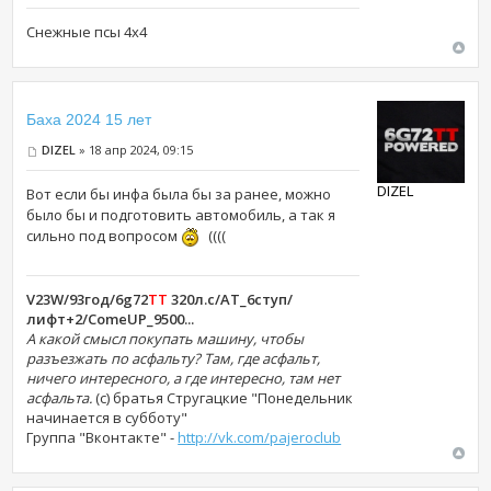
Снежные псы 4х4
Баха 2024 15 лет
DIZEL
» 18 апр 2024, 09:15
DIZEL
Вот если бы инфа была бы за ранее, можно
было бы и подготовить автомобиль, а так я
сильно под вопросом
((((
V23W/93год/6g72
TT
320л.с/АТ_6ступ/
лифт+2/ComeUP_9500...
А какой смысл покупать машину, чтобы
разъезжать по асфальту? Там, где асфальт,
ничего интересного, а где интересно, там нет
асфальта.
(c) братья Стругацкие "Понедельник
начинается в субботу"
Группа "Вконтакте" -
http://vk.com/pajeroclub