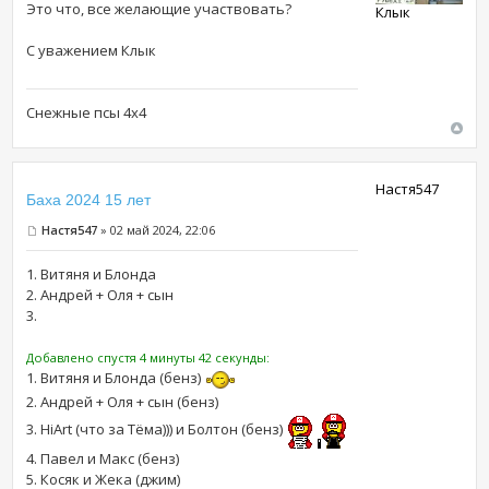
Это что, все желающие участвовать?
Клык
С уважением Клык
Снежные псы 4х4
Настя547
Баха 2024 15 лет
Настя547
» 02 май 2024, 22:06
1. Витяня и Блонда
2. Андрей + Оля + сын
3.
Добавлено спустя 4 минуты 42 секунды:
1. Витяня и Блонда (бенз)
2. Андрей + Оля + сын (бенз)
3. HiArt (что за Тёма))) и Болтон (бенз)
4. Павел и Макс (бенз)
5. Косяк и Жека (джим)