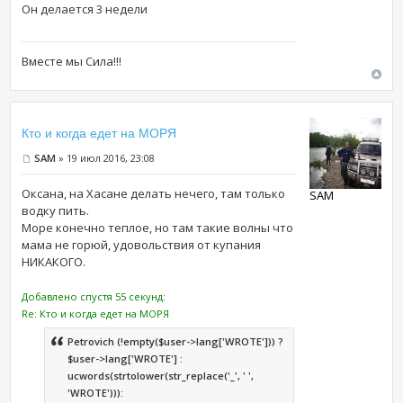
Он делается 3 недели
Вместе мы Сила!!!
Кто и когда едет на МОРЯ
SAM
» 19 июл 2016, 23:08
Оксана, на Хасане делать нечего, там только
SAM
водку пить.
Море конечно теплое, но там такие волны что
мама не горюй, удовольствия от купания
НИКАКОГО.
Добавлено спустя 55 секунд:
Re: Кто и когда едет на МОРЯ
Petrovich (!empty($user->lang['WROTE'])) ?
$user->lang['WROTE'] :
ucwords(strtolower(str_replace('_', ' ',
'WROTE'))):