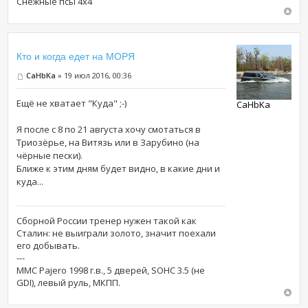
Снежные псы 4х4
Кто и когда едет на МОРЯ
CaHbKa
» 19 июл 2016, 00:36
Ещё не хватает "Куда" ;-)
CaHbKa
Я после с 8 по 21 августа хочу смотаться в
Триозёрье, на Витязь или в Зарубино (на
чёрные пески).
Ближе к этим дням будет видно, в какие дни и
куда...
Сборной России тренер нужен такой как
Сталин: не выиграли золото, значит поехали
его добывать.
---
MMC Pajero 1998 г.в., 5 дверей, SOHC 3.5 (не
GDI), левый руль, МКПП.