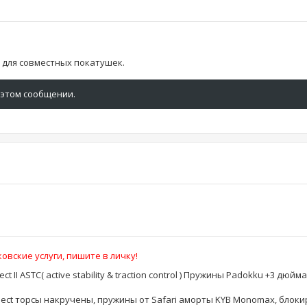
для совместных покатушек.
 этом сообщении.
овские услуги, пишите в личку!
lect II ASTC( active stability & traction control ) Пружины Padokku +3 дюй
r Select торсы накручены, пружины от Safari аморты KYB Monomax, блок