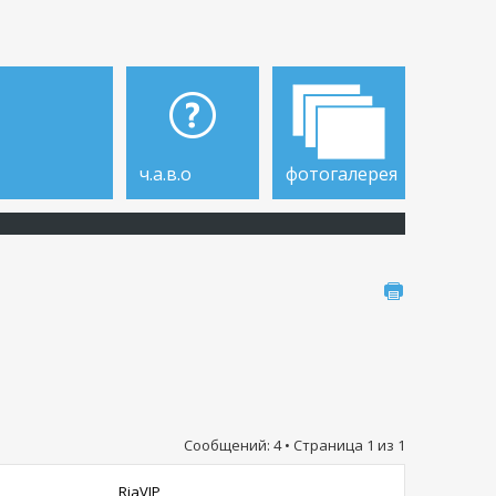
ч.а.в.о
фотогалерея
Сообщений: 4 • Страница
1
из
1
RiaVIP