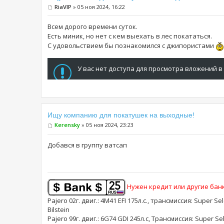
RiaVIP
» 05 ноя 2024, 16:22
Всем дорого времени суток.
Есть миник, но нет с кем выехать в лес покататься.
С удовольствием бы познакомился с джипористами
У вас нет доступа для просмотра вложений в
Ищу компанию для покатушек на выходные!
Kerensky
» 05 ноя 2024, 23:23
Добався в группу ватсап
Нужен кредит или другие банк
Pajero 02г. двиг.: 4M41 EFI 175л.с., трансмиссия: Super Se
Bilstein
Pajero 99г. двиг.: 6G74 GDI 245л.с, Трансмиссия: Supe