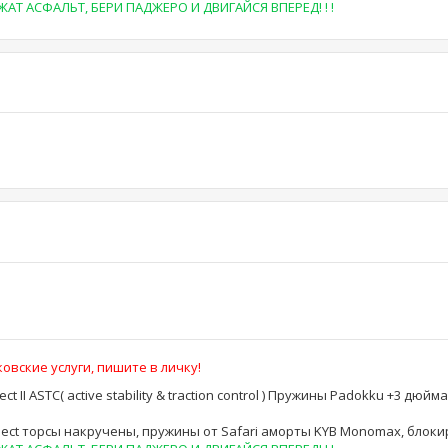
Т АСФАЛЬТ, БЕРИ ПАДЖЕРО И ДВИГАЙСЯ ВПЕРЕД! ! !
овские услуги, пишите в личку!
lect II ASTC( active stability & traction control ) Пружины Padokku +3 дюй
r Select торсы накручены, пружины от Safari аморты KYB Monomax, блок