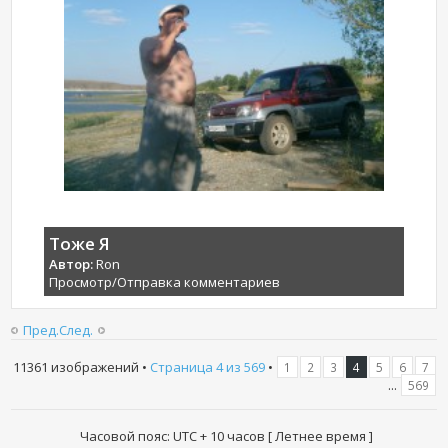
Тоже Я
Автор:
Ron
Просмотр/Отправка комментариев
Пред.
След.
11361 изображений •
Страница
4
из
569
•
1
2
3
4
5
6
7
...
569
Часовой пояс: UTC + 10 часов [ Летнее время ]