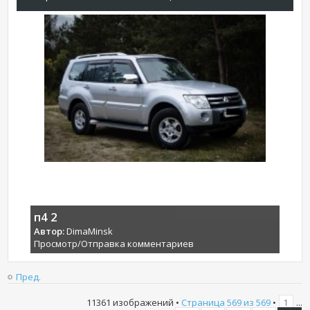
п4 2
Автор:
DimaMinsk
Просмотр/Отправка комментариев
Пред.
11361 изображений •
Страница
569
из
569
•
...
1