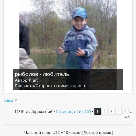
рыболов - любитель.
Автор:
hiart
Просмотр/Отправка комментариев
След.
11361 изображений •
Страница
1
из
569
•
...
1
2
3
4
5
569
Часовой пояс: UTC + 10 часов [ Летнее время ]