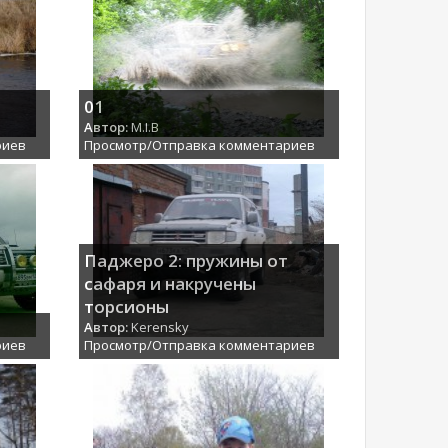
01
Автор:
M.I.B
риев
Просмотр/Отправка комментариев
Паджеро 2: пружины от
сафаря и накручены
торсионы
Автор:
Kerensky
риев
Просмотр/Отправка комментариев