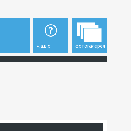
ч.а.в.о
фотогалерея