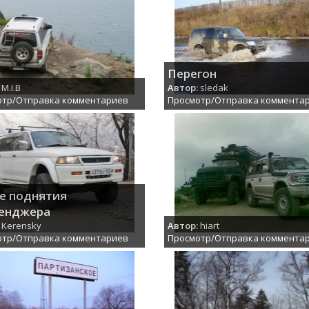
Перегон
M.I.B
Автор:
sledak
отр/Отправка комментариев
Просмотр/Отправка коммента
е поднятия
енджера
Kerensky
Автор:
hiart
отр/Отправка комментариев
Просмотр/Отправка коммента