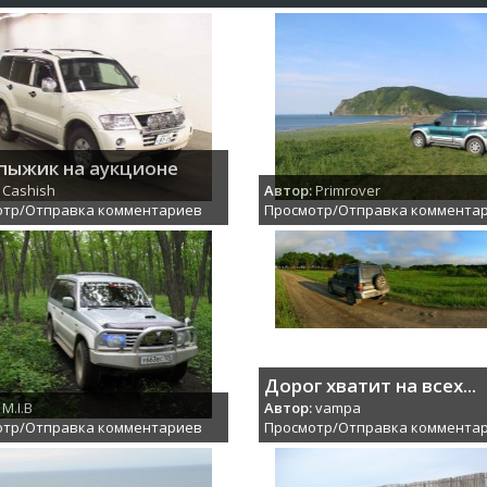
пыжик на аукционе
Cashish
Автор:
Primrover
отр/Отправка комментариев
Просмотр/Отправка коммента
Дорог хватит на всех...
M.I.B
Автор:
vampa
отр/Отправка комментариев
Просмотр/Отправка коммента