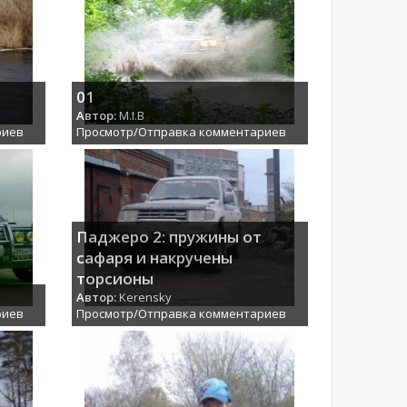
01
Автор:
M.I.B
риев
Просмотр/Отправка комментариев
Паджеро 2: пружины от
сафаря и накручены
торсионы
Автор:
Kerensky
риев
Просмотр/Отправка комментариев