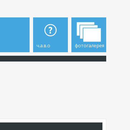
ч.а.в.о
фотогалерея