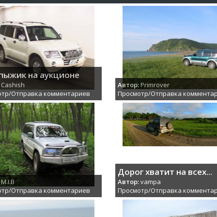
пыжик на аукционе
Cashish
Автор:
Primrover
отр/Отправка комментариев
Просмотр/Отправка коммента
Дорог хватит на всех...
M.I.B
Автор:
vampa
отр/Отправка комментариев
Просмотр/Отправка коммента