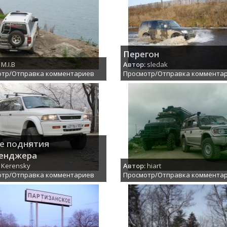
Перегон
M.I.B
Автор:
sledak
отр/Отправка комментариев
Просмотр/Отправка коммента
е поднятия
енджера
Kerensky
Автор:
hiart
отр/Отправка комментариев
Просмотр/Отправка коммента