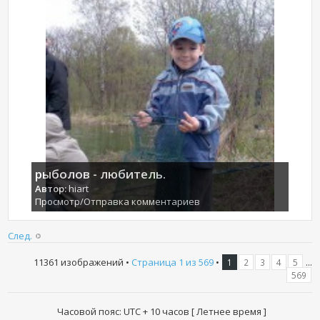
рыболов - любитель.
Автор:
hiart
Просмотр/Отправка комментариев
След.
11361 изображений •
Страница
1
из
569
•
...
1
2
3
4
5
569
Часовой пояс: UTC + 10 часов [ Летнее время ]