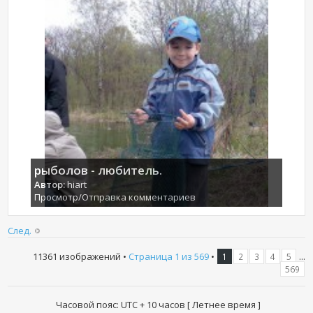
рыболов - любитель.
Автор:
hiart
Просмотр/Отправка комментариев
След.
11361 изображений •
Страница
1
из
569
•
...
1
2
3
4
5
569
Часовой пояс: UTC + 10 часов [ Летнее время ]