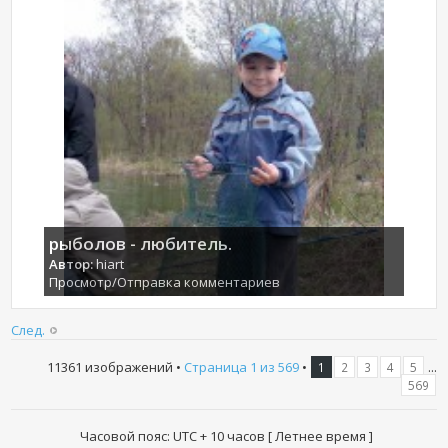
рыболов - любитель.
Автор:
hiart
Просмотр/Отправка комментариев
След.
11361 изображений •
Страница
1
из
569
•
...
1
2
3
4
5
569
Часовой пояс: UTC + 10 часов [ Летнее время ]