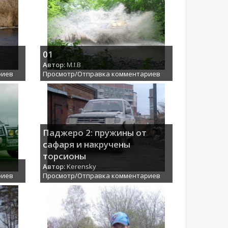
01
Автор:
M.I.B
риев
Просмотр/Отправка комментариев
Паджеро 2: пружины от
сафаря и накручены
торсионы
Автор:
Kerensky
риев
Просмотр/Отправка комментариев