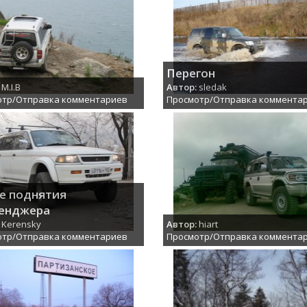
Перегон
M.I.B
Автор:
sledak
отр/Отправка комментариев
Просмотр/Отправка коммента
е поднятия
енджера
Kerensky
Автор:
hiart
отр/Отправка комментариев
Просмотр/Отправка коммента