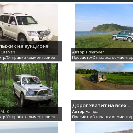
пыжик на аукционе
Cashish
Автор:
Primrover
отр/Отправка комментариев
Просмотр/Отправка коммента
Дорог хватит на всех...
M.I.B
Автор:
vampa
отр/Отправка комментариев
Просмотр/Отправка коммента