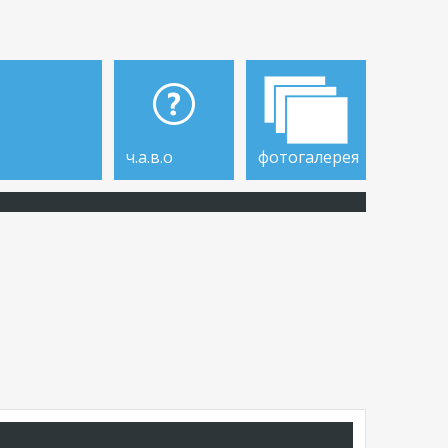
ч.а.в.о
фотогалерея