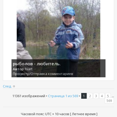
рыболов - любитель.
Автор:
hiart
Просмотр/Отправка комментариев
След.
11361 изображений •
Страница
1
из
569
•
...
1
2
3
4
5
569
Часовой пояс: UTC + 10 часов [ Летнее время ]