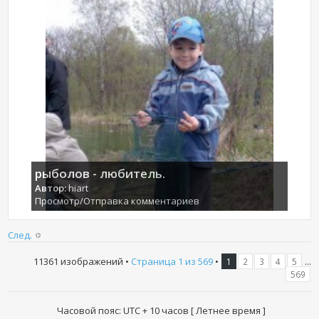
рыболов - любитель.
Автор:
hiart
Просмотр/Отправка комментариев
След.
11361 изображений •
Страница
1
из
569
•
...
1
2
3
4
5
569
Часовой пояс: UTC + 10 часов [ Летнее время ]