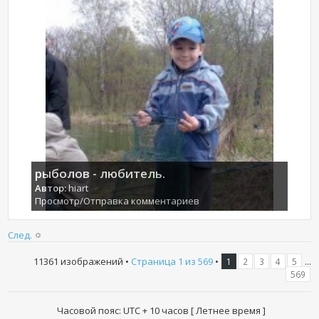
рыболов - любитель.
Автор:
hiart
Просмотр/Отправка комментариев
След.
11361 изображений •
Страница
1
из
569
•
...
1
2
3
4
5
569
Часовой пояс: UTC + 10 часов [ Летнее время ]