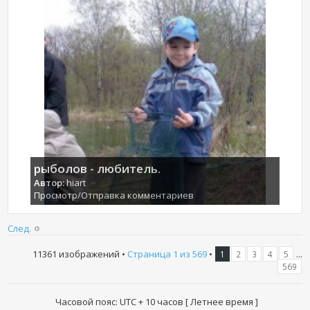
рыболов - любитель.
Автор:
hiart
Просмотр/Отправка комментариев
След.
11361 изображений •
Страница
1
из
569
•
...
1
2
3
4
5
569
Часовой пояс: UTC + 10 часов [ Летнее время ]