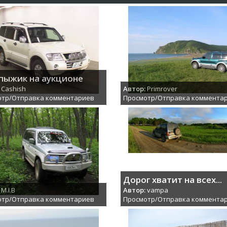
пыжик на аукционе
Cashish
Автор:
Primrover
отр/Отправка комментариев
Просмотр/Отправка коммента
Дорог хватит на всех...
M.I.B
Автор:
vampa
отр/Отправка комментариев
Просмотр/Отправка коммента