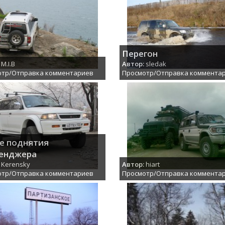
Перегон
M.I.B
Автор:
sledak
отр/Отправка комментариев
Просмотр/Отправка коммента
е поднятия
енджера
Kerensky
Автор:
hiart
отр/Отправка комментариев
Просмотр/Отправка коммента