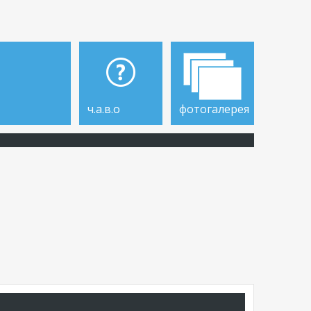
ч.а.в.о
фотогалерея