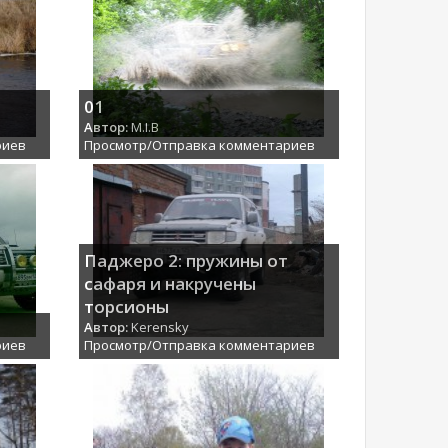
01
Автор:
M.I.B
риев
Просмотр/Отправка комментариев
Паджеро 2: пружины от
сафаря и накручены
торсионы
Автор:
Kerensky
риев
Просмотр/Отправка комментариев