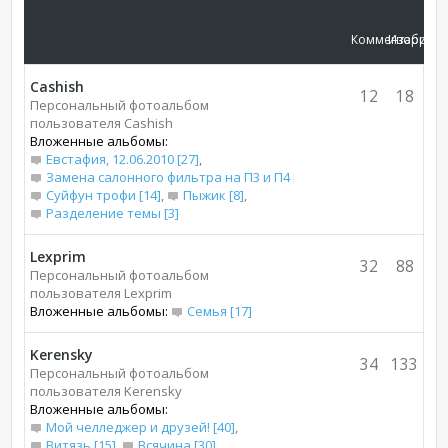
Комментарии
Изображ
Cashish
12
18
Персональный фотоальбом
пользователя Cashish
Вложенные альбомы:
Евстафия, 12.06.2010 [27]
,
Замена салонного фильтра на П3 и П4 [7]
,
Суйфун трофи [14]
,
Пыжик [8]
,
Разделение темы [3]
Lexprim
32
88
Персональный фотоальбом
пользователя Lexprim
Вложенные альбомы:
Семья [17]
Kerensky
34
133
Персональный фотоальбом
пользователя Kerensky
Вложенные альбомы:
Мой челледжер и друзей! [40]
,
Витязь [15]
,
Всячина [30]
,