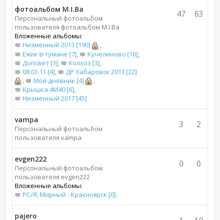
фотоальбом M.I.Bа
47
63
Персональный фотоальбом
пользователя фотоальбом M.I.Bа
Вложенные альбомы:
Низменный 2013 [190]
,
Ежик в тумане [7]
,
Кучелиново [16]
,
Допсвет [3]
,
Колхоз [3]
,
08.03.11 [4]
,
ДР Хабаровск 2013 [22]
,
Мой дневник [4]
,
Крышка 4М40 [6]
,
Низменный 2017 [45]
vampa
3
2
Персональный фотоальбом
пользователя vampa
evgen222
0
0
Персональный фотоальбом
пользователя evgen222
Вложенные альбомы:
РС/Я, Мирный - Красноярск [0]
pajero