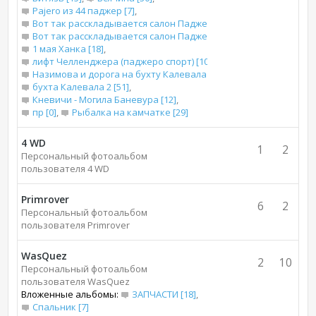
Pajero из 44 паджер [7]
,
Вот так расскладывается салон Паджеро 2 для сна [13]
,
Вот так расскладывается салон Паджеро 2 короткого для сна [
1 мая Ханка [18]
,
лифт Челленджера (паджеро спорт) [10]
,
Назимова и дорога на бухту Калевала [66]
,
бухта Калевала 2 [51]
,
Кневичи - Могила Баневура [12]
,
пр [0]
,
Рыбалка на камчатке [29]
4 WD
1
2
Персональный фотоальбом
пользователя 4 WD
Primrover
6
2
Персональный фотоальбом
пользователя Primrover
WasQuez
2
10
Персональный фотоальбом
пользователя WasQuez
Вложенные альбомы:
ЗАПЧАСТИ [18]
,
Спальник [7]