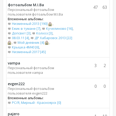
фотоальбом M.I.Bа
47
63
Персональный фотоальбом
пользователя фотоальбом M.I.Bа
Вложенные альбомы:
Низменный 2013 [190]
,
Ежик в тумане [7]
,
Кучелиново [16]
,
Допсвет [3]
,
Колхоз [3]
,
08.03.11 [4]
,
ДР Хабаровск 2013 [22]
,
Мой дневник [4]
,
Крышка 4М40 [6]
,
Низменный 2017 [45]
vampa
3
2
Персональный фотоальбом
пользователя vampa
evgen222
0
0
Персональный фотоальбом
пользователя evgen222
Вложенные альбомы:
РС/Я, Мирный - Красноярск [0]
pajero