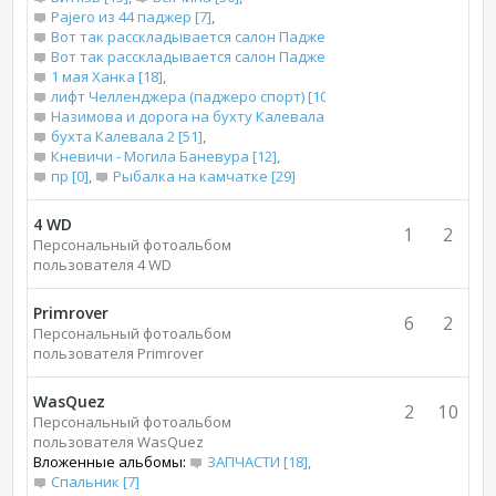
Pajero из 44 паджер [7]
,
Вот так расскладывается салон Паджеро 2 для сна [13]
,
Вот так расскладывается салон Паджеро 2 короткого для сна [
1 мая Ханка [18]
,
лифт Челленджера (паджеро спорт) [10]
,
Назимова и дорога на бухту Калевала [66]
,
бухта Калевала 2 [51]
,
Кневичи - Могила Баневура [12]
,
пр [0]
,
Рыбалка на камчатке [29]
4 WD
1
2
Персональный фотоальбом
пользователя 4 WD
Primrover
6
2
Персональный фотоальбом
пользователя Primrover
WasQuez
2
10
Персональный фотоальбом
пользователя WasQuez
Вложенные альбомы:
ЗАПЧАСТИ [18]
,
Спальник [7]