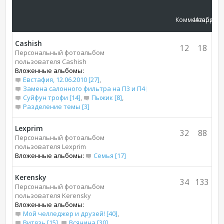
Комментарии
Изображ
Cashish
12
18
Персональный фотоальбом
пользователя Cashish
Вложенные альбомы:
Евстафия, 12.06.2010 [27]
,
Замена салонного фильтра на П3 и П4 [7]
,
Суйфун трофи [14]
,
Пыжик [8]
,
Разделение темы [3]
Lexprim
32
88
Персональный фотоальбом
пользователя Lexprim
Вложенные альбомы:
Семья [17]
Kerensky
34
133
Персональный фотоальбом
пользователя Kerensky
Вложенные альбомы:
Мой челледжер и друзей! [40]
,
Витязь [15]
,
Всячина [30]
,