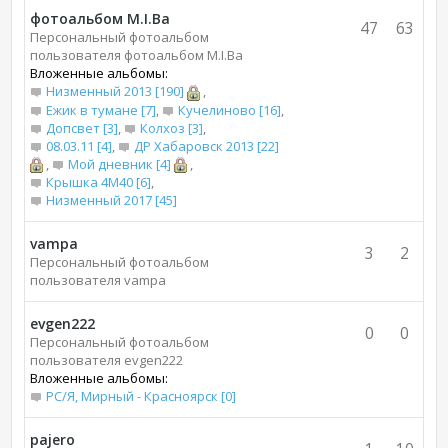
фотоальбом M.I.Bа
47
63
Персональный фотоальбом
пользователя фотоальбом M.I.Bа
Вложенные альбомы:
Низменный 2013 [190]
,
Ежик в тумане [7]
,
Кучелиново [16]
,
Допсвет [3]
,
Колхоз [3]
,
08.03.11 [4]
,
ДР Хабаровск 2013 [22]
,
Мой дневник [4]
,
Крышка 4М40 [6]
,
Низменный 2017 [45]
vampa
3
2
Персональный фотоальбом
пользователя vampa
evgen222
0
0
Персональный фотоальбом
пользователя evgen222
Вложенные альбомы:
РС/Я, Мирный - Красноярск [0]
pajero