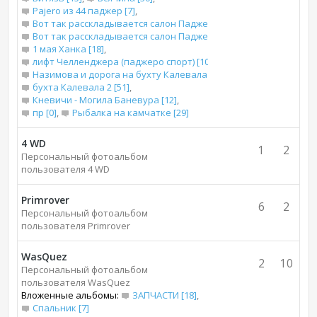
Pajero из 44 паджер [7]
,
Вот так расскладывается салон Паджеро 2 для сна [13]
,
Вот так расскладывается салон Паджеро 2 короткого для сна [
1 мая Ханка [18]
,
лифт Челленджера (паджеро спорт) [10]
,
Назимова и дорога на бухту Калевала [66]
,
бухта Калевала 2 [51]
,
Кневичи - Могила Баневура [12]
,
пр [0]
,
Рыбалка на камчатке [29]
4 WD
1
2
Персональный фотоальбом
пользователя 4 WD
Primrover
6
2
Персональный фотоальбом
пользователя Primrover
WasQuez
2
10
Персональный фотоальбом
пользователя WasQuez
Вложенные альбомы:
ЗАПЧАСТИ [18]
,
Спальник [7]