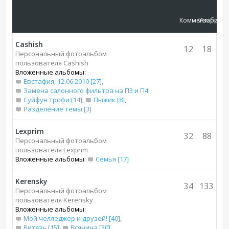
Комментарии
Изображ
Cashish
12
18
Персональный фотоальбом
пользователя Cashish
Вложенные альбомы:
Евстафия, 12.06.2010 [27]
,
Замена салонного фильтра на П3 и П4 [7]
,
Суйфун трофи [14]
,
Пыжик [8]
,
Разделение темы [3]
Lexprim
32
88
Персональный фотоальбом
пользователя Lexprim
Вложенные альбомы:
Семья [17]
Kerensky
34
133
Персональный фотоальбом
пользователя Kerensky
Вложенные альбомы:
Мой челледжер и друзей! [40]
,
Витязь [15]
,
Всячина [30]
,