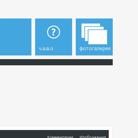
ч.а.в.о
фотогалерея
Комментарии
Изображения