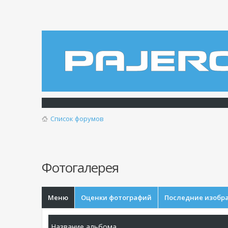
Список форумов
Фотогалерея
Меню
Оценки фотографий
Последние изобр
Название альбома