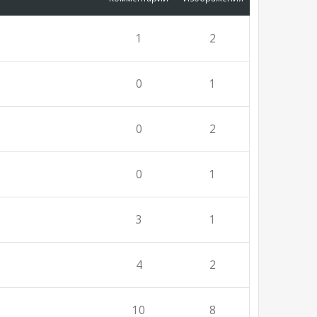
1
2
0
1
0
2
0
1
3
1
4
2
10
8