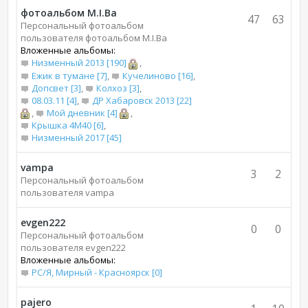
фотоальбом M.I.Bа
47
63
Персональный фотоальбом
пользователя фотоальбом M.I.Bа
Вложенные альбомы:
Низменный 2013 [190]
,
Ежик в тумане [7]
,
Кучелиново [16]
,
Допсвет [3]
,
Колхоз [3]
,
08.03.11 [4]
,
ДР Хабаровск 2013 [22]
,
Мой дневник [4]
,
Крышка 4М40 [6]
,
Низменный 2017 [45]
vampa
3
2
Персональный фотоальбом
пользователя vampa
evgen222
0
0
Персональный фотоальбом
пользователя evgen222
Вложенные альбомы:
РС/Я, Мирный - Красноярск [0]
pajero