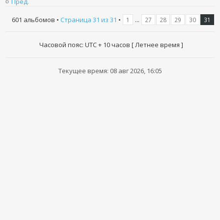
Пред.
601 альбомов •
Страница
31
из
31
•
...
1
27
28
29
30
31
Часовой пояс: UTC + 10 часов [ Летнее время ]
Текущее время: 08 авг 2026, 16:05