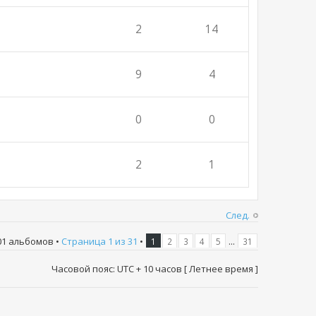
2
14
9
4
0
0
2
1
След.
01 альбомов •
Страница
1
из
31
•
...
1
2
3
4
5
31
Часовой пояс: UTC + 10 часов [ Летнее время ]