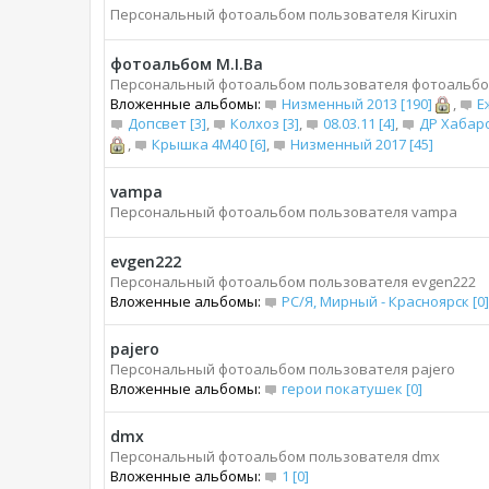
Персональный фотоальбом пользователя Kiruxin
фотоальбом M.I.Bа
Персональный фотоальбом пользователя фотоальбом
Вложенные альбомы:
Низменный 2013 [190]
,
Е
Допсвет [3]
,
Колхоз [3]
,
08.03.11 [4]
,
ДР Хабаро
,
Крышка 4М40 [6]
,
Низменный 2017 [45]
vampa
Персональный фотоальбом пользователя vampa
evgen222
Персональный фотоальбом пользователя evgen222
Вложенные альбомы:
РС/Я, Мирный - Красноярск [0]
pajero
Персональный фотоальбом пользователя pajero
Вложенные альбомы:
герои покатушек [0]
dmx
Персональный фотоальбом пользователя dmx
Вложенные альбомы:
1 [0]