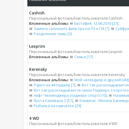
Cashish
Персональный фотоальбом пользователя Cashish
Вложенные альбомы:
Евстафия, 12.06.2010 [27]
,
Замена салонного фильтра на П3 и П4 [7]
,
Суйфун
Разделение темы [3]
Lexprim
Персональный фотоальбом пользователя Lexprim
Вложенные альбомы:
Семья [17]
Kerensky
Персональный фотоальбом пользователя Kerensky
Вложенные альбомы:
Мой челледжер и друзей! [40]
Pajero из 44 паджер [7]
,
Вот так расскладывается 
Вот так расскладывается салон Паджеро 2 короткого
лифт Челленджера (паджеро спорт) [10]
,
Назимова
бухта Калевала 2 [51]
,
Кневичи - Могила Баневура
Рыбалка на камчатке [29]
4 WD
Персональный фотоальбом пользователя 4 WD