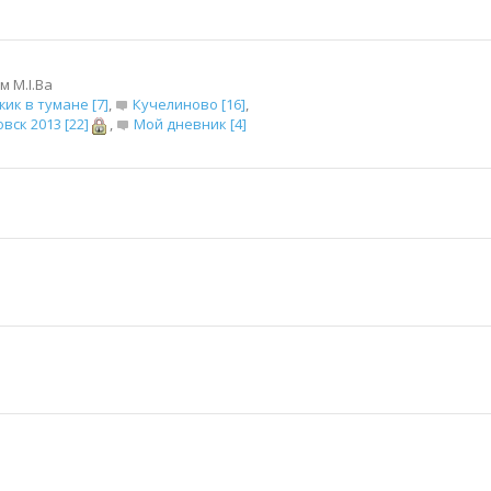
 M.I.Bа
жик в тумане [7]
,
Кучелиново [16]
,
вск 2013 [22]
,
Мой дневник [4]