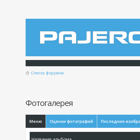
Список форумов
Фотогалерея
Меню
Оценки фотографий
Последние изобр
Название альбома