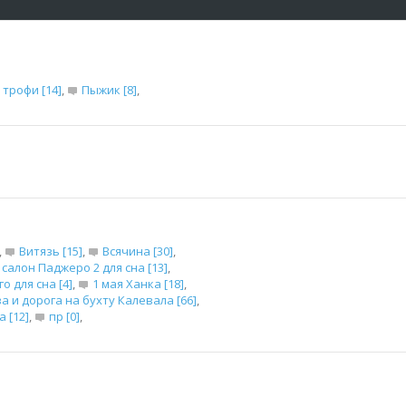
 трофи [14]
,
Пыжик [8]
,
,
Витязь [15]
,
Всячина [30]
,
салон Паджеро 2 для сна [13]
,
 для сна [4]
,
1 мая Ханка [18]
,
 и дорога на бухту Калевала [66]
,
 [12]
,
пр [0]
,