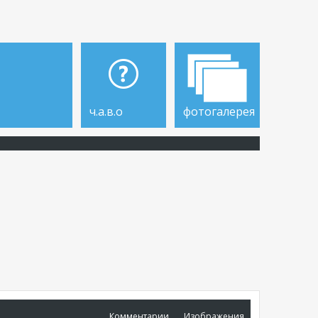
ч.а.в.о
фотогалерея
Комментарии
Изображения