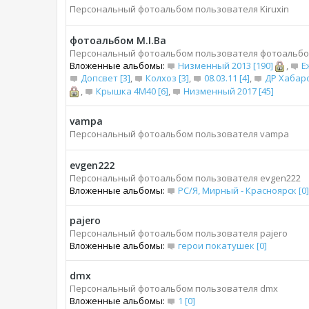
Персональный фотоальбом пользователя Kiruxin
фотоальбом M.I.Bа
Персональный фотоальбом пользователя фотоальбом
Вложенные альбомы:
Низменный 2013 [190]
,
Е
Допсвет [3]
,
Колхоз [3]
,
08.03.11 [4]
,
ДР Хабаро
,
Крышка 4М40 [6]
,
Низменный 2017 [45]
vampa
Персональный фотоальбом пользователя vampa
evgen222
Персональный фотоальбом пользователя evgen222
Вложенные альбомы:
РС/Я, Мирный - Красноярск [0]
pajero
Персональный фотоальбом пользователя pajero
Вложенные альбомы:
герои покатушек [0]
dmx
Персональный фотоальбом пользователя dmx
Вложенные альбомы:
1 [0]