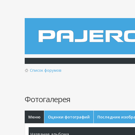
Список форумов
Фотогалерея
Меню
Оценки фотографий
Последние изобр
Название альбома