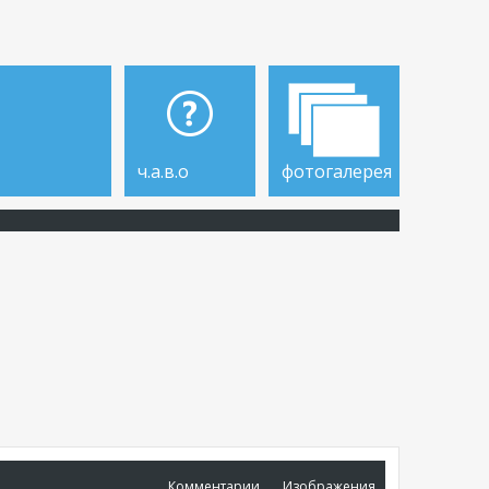
ч.а.в.о
фотогалерея
Комментарии
Изображения