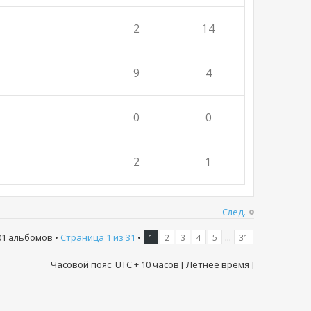
2
14
9
4
0
0
2
1
След.
01 альбомов •
Страница
1
из
31
•
...
1
2
3
4
5
31
Часовой пояс: UTC + 10 часов [ Летнее время ]