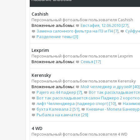
Cashish
Персональный фотоальбом пользователя Cashish
Вложенные альбомы:
Евстафия, 12.06.2010 [27]
,
Замена салонного фильтра на П3 и П4 [7]
,
Суйфун
Разделение темы [3]
Lexprim
Персональный фотоальбом пользователя Lexprim
Вложенные альбомы:
Семья [17]
Kerensky
Персональный фотоальбом пользователя Kerensky
Вложенные альбомы:
Мой челледжер и друзей! [40]
Pajero из 44 паджер [7]
,
Вот так расскладывается 
Вот так расскладывается салон Паджеро 2 короткого
лифт Челленджера (паджеро спорт) [10]
,
Назимова
бухта Калевала 2 [51]
,
Кневичи - Могила Баневура
Рыбалка на камчатке [29]
4 WD
Персональный фотоальбом пользователя 4 WD