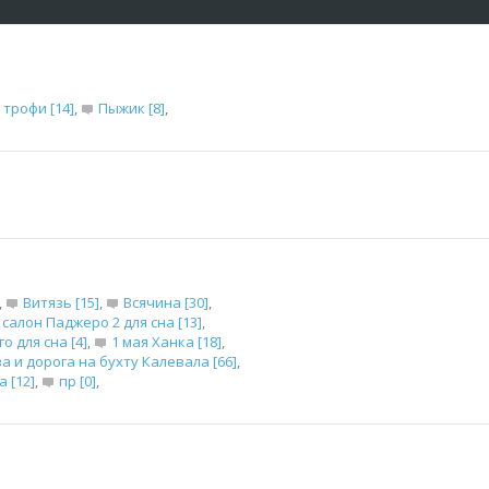
 трофи [14]
,
Пыжик [8]
,
,
Витязь [15]
,
Всячина [30]
,
салон Паджеро 2 для сна [13]
,
 для сна [4]
,
1 мая Ханка [18]
,
 и дорога на бухту Калевала [66]
,
 [12]
,
пр [0]
,