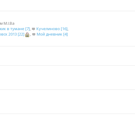
 M.I.Bа
жик в тумане [7]
,
Кучелиново [16]
,
вск 2013 [22]
,
Мой дневник [4]