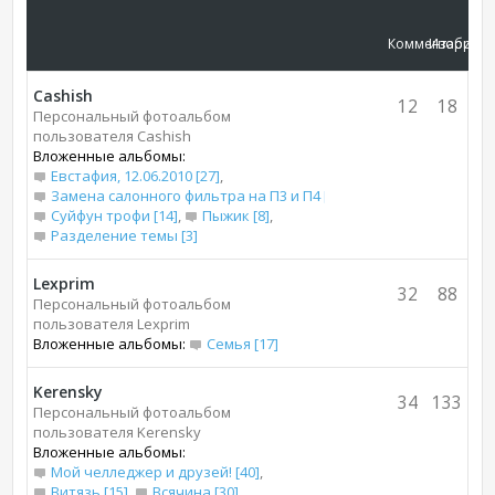
Комментарии
Изображ
Cashish
12
18
Персональный фотоальбом
пользователя Cashish
Вложенные альбомы:
Евстафия, 12.06.2010 [27]
,
Замена салонного фильтра на П3 и П4 [7]
,
Суйфун трофи [14]
,
Пыжик [8]
,
Разделение темы [3]
Lexprim
32
88
Персональный фотоальбом
пользователя Lexprim
Вложенные альбомы:
Семья [17]
Kerensky
34
133
Персональный фотоальбом
пользователя Kerensky
Вложенные альбомы:
Мой челледжер и друзей! [40]
,
Витязь [15]
,
Всячина [30]
,