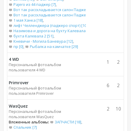
Pajero из 44 паджер [7]
,
Вот так расскладывается салон Паджеро 2 для сна [13]
,
Вот так расскладывается салон Паджеро 2 короткого для сна [
1 мая Ханка [18]
,
лифт Челленджера (паджеро спорт) [10]
,
Назимова и дорога на бухту Калевала [66]
,
бухта Калевала 2 [51]
,
Кневичи - Могила Баневура [12]
,
пр [0]
,
Рыбалка на камчатке [29]
4 WD
1
2
Персональный фотоальбом
пользователя 4 WD
Primrover
6
2
Персональный фотоальбом
пользователя Primrover
WasQuez
2
10
Персональный фотоальбом
пользователя WasQuez
Вложенные альбомы:
ЗАПЧАСТИ [18]
,
Спальник [7]