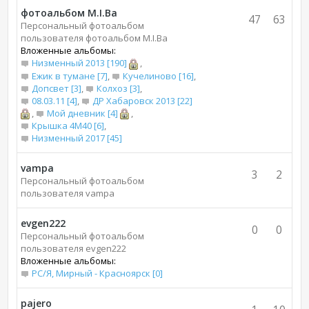
фотоальбом M.I.Bа
47
63
Персональный фотоальбом
пользователя фотоальбом M.I.Bа
Вложенные альбомы:
Низменный 2013 [190]
,
Ежик в тумане [7]
,
Кучелиново [16]
,
Допсвет [3]
,
Колхоз [3]
,
08.03.11 [4]
,
ДР Хабаровск 2013 [22]
,
Мой дневник [4]
,
Крышка 4М40 [6]
,
Низменный 2017 [45]
vampa
3
2
Персональный фотоальбом
пользователя vampa
evgen222
0
0
Персональный фотоальбом
пользователя evgen222
Вложенные альбомы:
РС/Я, Мирный - Красноярск [0]
pajero