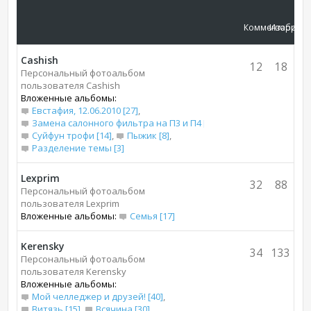
Комментарии
Изображ
Cashish
12
18
Персональный фотоальбом
пользователя Cashish
Вложенные альбомы:
Евстафия, 12.06.2010 [27]
,
Замена салонного фильтра на П3 и П4 [7]
,
Суйфун трофи [14]
,
Пыжик [8]
,
Разделение темы [3]
Lexprim
32
88
Персональный фотоальбом
пользователя Lexprim
Вложенные альбомы:
Семья [17]
Kerensky
34
133
Персональный фотоальбом
пользователя Kerensky
Вложенные альбомы:
Мой челледжер и друзей! [40]
,
Витязь [15]
,
Всячина [30]
,