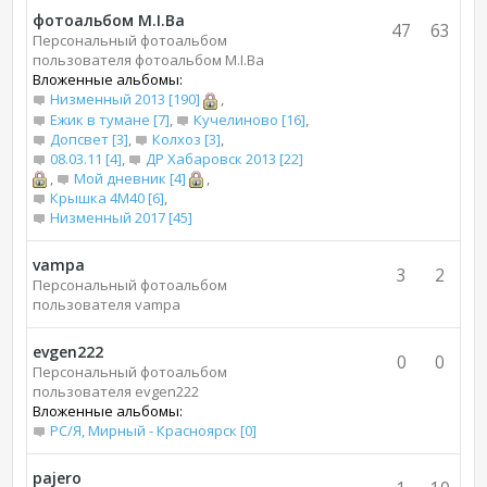
фотоальбом M.I.Bа
47
63
Персональный фотоальбом
пользователя фотоальбом M.I.Bа
Вложенные альбомы:
Низменный 2013 [190]
,
Ежик в тумане [7]
,
Кучелиново [16]
,
Допсвет [3]
,
Колхоз [3]
,
08.03.11 [4]
,
ДР Хабаровск 2013 [22]
,
Мой дневник [4]
,
Крышка 4М40 [6]
,
Низменный 2017 [45]
vampa
3
2
Персональный фотоальбом
пользователя vampa
evgen222
0
0
Персональный фотоальбом
пользователя evgen222
Вложенные альбомы:
РС/Я, Мирный - Красноярск [0]
pajero