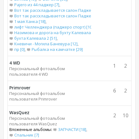
Pajero из 44 паджер [7]
,
Вот так расскладывается салон Паджеро 2 для сна [13]
,
Вот так расскладывается салон Паджеро 2 короткого для сна [
1 мая Ханка [18]
,
лифт Челленджера (паджеро спорт) [10]
,
Назимова и дорога на бухту Калевала [66]
,
бухта Калевала 2 [51]
,
Кневичи - Могила Баневура [12]
,
пр [0]
,
Рыбалка на камчатке [29]
4 WD
1
2
Персональный фотоальбом
пользователя 4 WD
Primrover
6
2
Персональный фотоальбом
пользователя Primrover
WasQuez
2
10
Персональный фотоальбом
пользователя WasQuez
Вложенные альбомы:
ЗАПЧАСТИ [18]
,
Спальник [7]