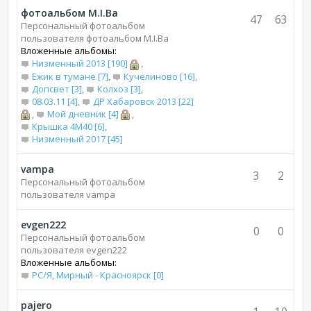
фотоальбом M.I.Bа
47
63
Персональный фотоальбом
пользователя фотоальбом M.I.Bа
Вложенные альбомы:
Низменный 2013 [190]
,
Ежик в тумане [7]
,
Кучелиново [16]
,
Допсвет [3]
,
Колхоз [3]
,
08.03.11 [4]
,
ДР Хабаровск 2013 [22]
,
Мой дневник [4]
,
Крышка 4М40 [6]
,
Низменный 2017 [45]
vampa
3
2
Персональный фотоальбом
пользователя vampa
evgen222
0
0
Персональный фотоальбом
пользователя evgen222
Вложенные альбомы:
РС/Я, Мирный - Красноярск [0]
pajero