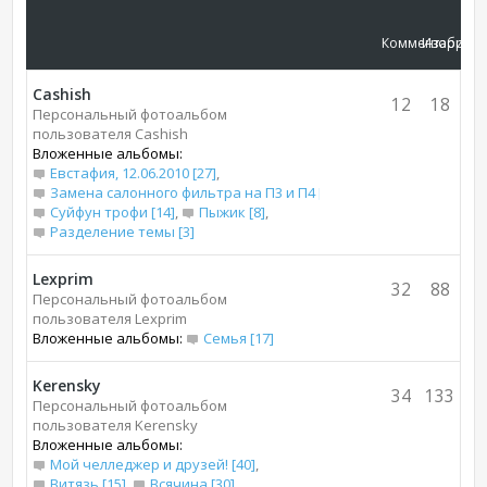
Комментарии
Изображ
Cashish
12
18
Персональный фотоальбом
пользователя Cashish
Вложенные альбомы:
Евстафия, 12.06.2010 [27]
,
Замена салонного фильтра на П3 и П4 [7]
,
Суйфун трофи [14]
,
Пыжик [8]
,
Разделение темы [3]
Lexprim
32
88
Персональный фотоальбом
пользователя Lexprim
Вложенные альбомы:
Семья [17]
Kerensky
34
133
Персональный фотоальбом
пользователя Kerensky
Вложенные альбомы:
Мой челледжер и друзей! [40]
,
Витязь [15]
,
Всячина [30]
,