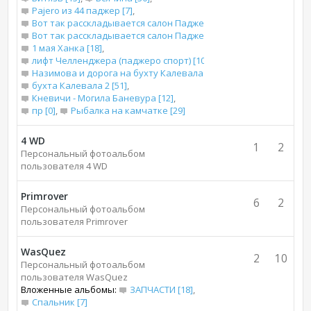
Pajero из 44 паджер [7]
,
Вот так расскладывается салон Паджеро 2 для сна [13]
,
Вот так расскладывается салон Паджеро 2 короткого для сна [
1 мая Ханка [18]
,
лифт Челленджера (паджеро спорт) [10]
,
Назимова и дорога на бухту Калевала [66]
,
бухта Калевала 2 [51]
,
Кневичи - Могила Баневура [12]
,
пр [0]
,
Рыбалка на камчатке [29]
4 WD
1
2
Персональный фотоальбом
пользователя 4 WD
Primrover
6
2
Персональный фотоальбом
пользователя Primrover
WasQuez
2
10
Персональный фотоальбом
пользователя WasQuez
Вложенные альбомы:
ЗАПЧАСТИ [18]
,
Спальник [7]