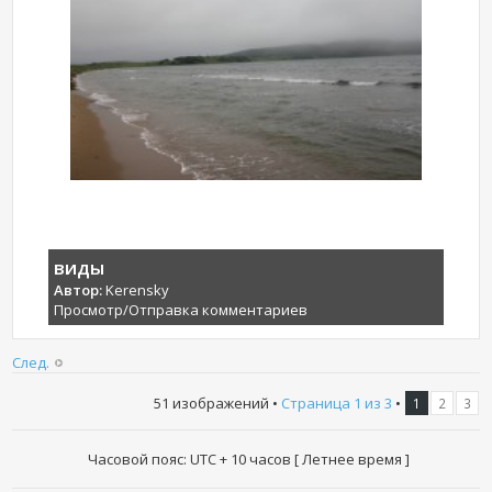
виды
Автор:
Kerensky
Просмотр/Отправка комментариев
След.
51 изображений •
Страница
1
из
3
•
1
2
3
Часовой пояс: UTC + 10 часов [ Летнее время ]