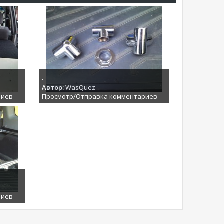
.
Автор:
WasQuez
риев
Просмотр/Отправка комментариев
риев