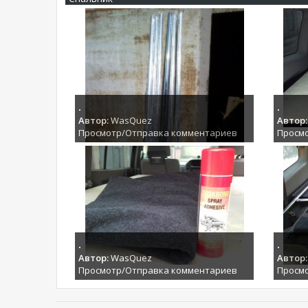
.
.
Автор:
WasQuez
Автор:
Просмотр/Отправка комментариев
Просм
.
.
Автор:
WasQuez
Автор:
Просмотр/Отправка комментариев
Просм