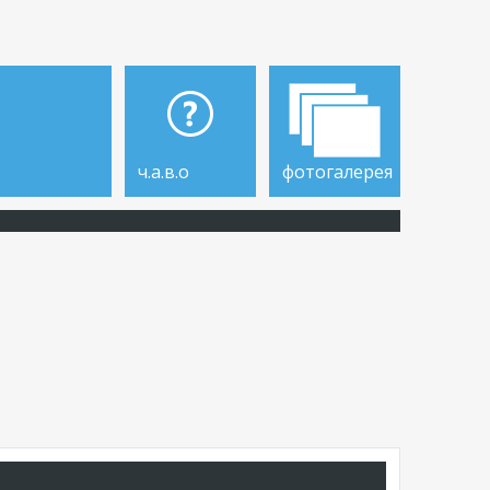
ч.а.в.о
фотогалерея