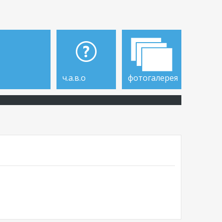
ч.а.в.о
фотогалерея