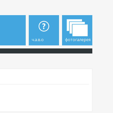
ч.а.в.о
фотогалерея