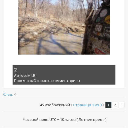
2
Автор:
M.I.B
Просмотр/Отправка комментариев
След.
45 изображений •
Страница
1
из
3
•
1
2
3
Часовой пояс: UTC + 10 часов [ Летнее время ]