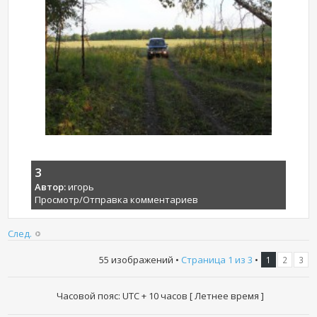
3
Автор:
игорь
Просмотр/Отправка комментариев
След.
55 изображений •
Страница
1
из
3
•
1
2
3
Часовой пояс: UTC + 10 часов [ Летнее время ]