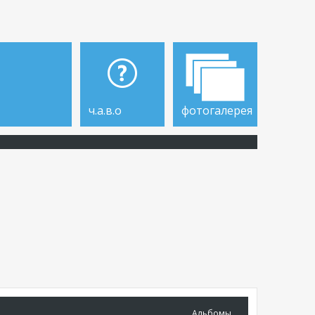
ч.а.в.о
фотогалерея
Альбомы