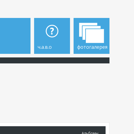
ч.а.в.о
фотогалерея
Альбомы