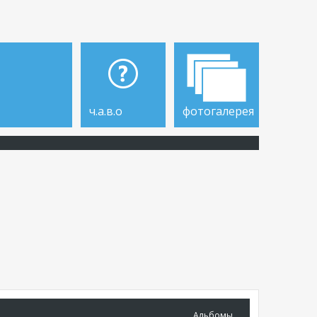
ч.а.в.о
фотогалерея
Альбомы