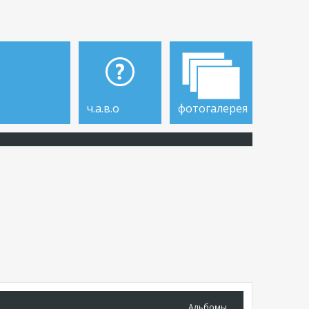
ч.а.в.о
фотогалерея
Альбомы