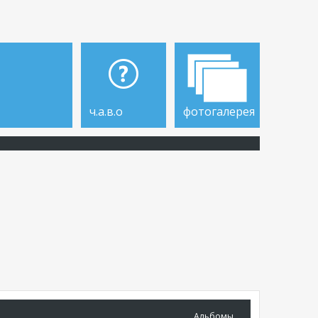
ч.а.в.о
фотогалерея
Альбомы