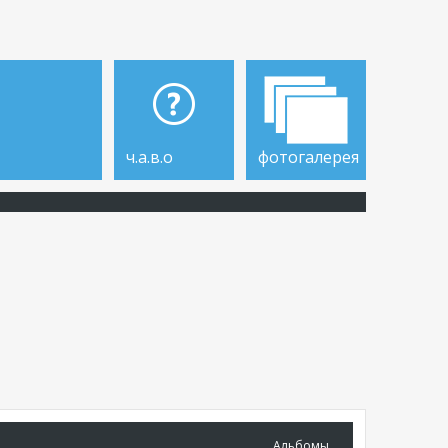
ч.а.в.о
фотогалерея
Альбомы