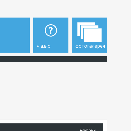
ч.а.в.о
фотогалерея
Альбомы