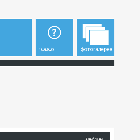
ч.а.в.о
фотогалерея
Альбомы