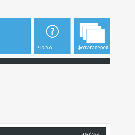
ч.а.в.о
фотогалерея
Альбомы