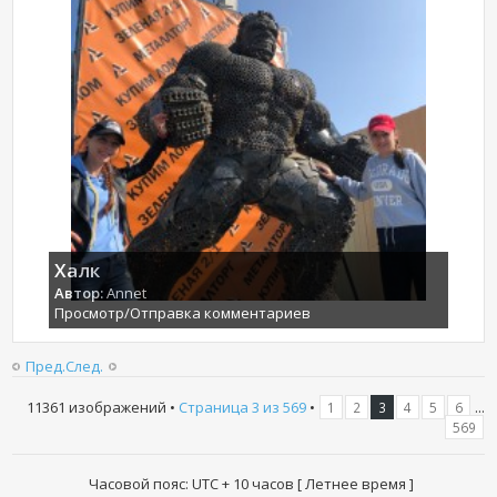
Халк
Автор:
Annet
Просмотр/Отправка комментариев
Пред.
След.
11361 изображений •
Страница
3
из
569
•
...
1
2
3
4
5
6
569
Часовой пояс: UTC + 10 часов [ Летнее время ]