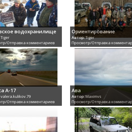
вское водохранилище
Ориентирование
Tiger
Автор:
Tiger
отр/Отправка комментариев
Просмотр/Отправка коммента
са А-17
Ава
valera.kulikov.79
Автор:
Maximvs
отр/Отправка комментариев
Просмотр/Отправка коммента