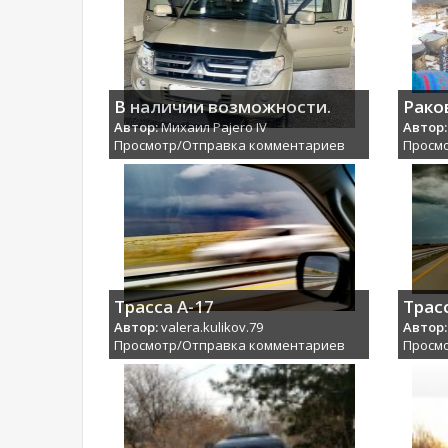
В наличии возможности.
Рако
Автор:
Михаил Pajero IV
Автор:
Просмотр/Отправка комментариев
Просм
Трасса А-17
Трас
Автор:
valera.kulikov.79
Автор:
Просмотр/Отправка комментариев
Просм