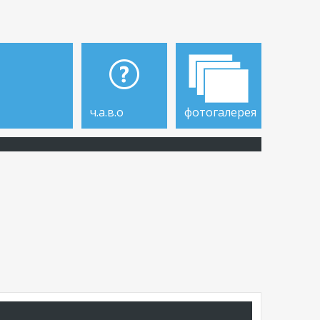
ч.а.в.о
фотогалерея