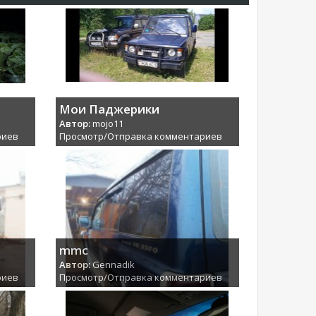
Мои Паджерики
Автор:
mojo11
риев
Просмотр/Отправка комментариев
mmc
Автор:
Gennadik
риев
Просмотр/Отправка комментариев