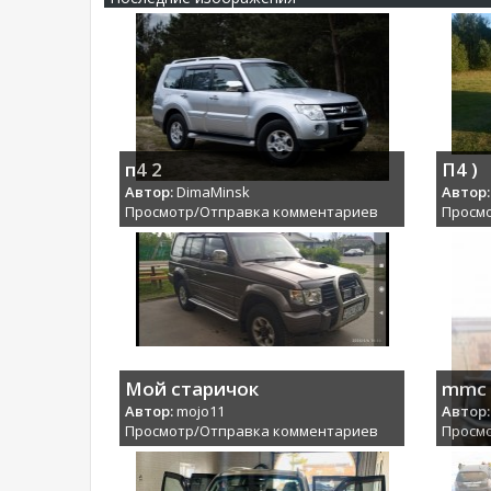
п4 2
П4 )
Автор:
DimaMinsk
Автор:
Просмотр/Отправка комментариев
Просм
Мой старичок
mmc
Автор:
mojo11
Автор:
Просмотр/Отправка комментариев
Просм