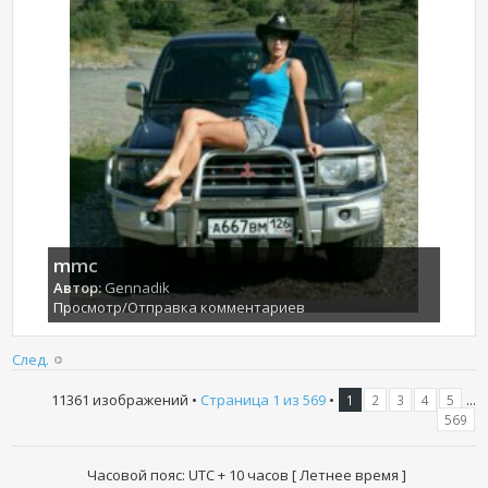
mmc
Автор:
Gennadik
Просмотр/Отправка комментариев
След.
11361 изображений •
Страница
1
из
569
•
...
1
2
3
4
5
569
Часовой пояс: UTC + 10 часов [ Летнее время ]