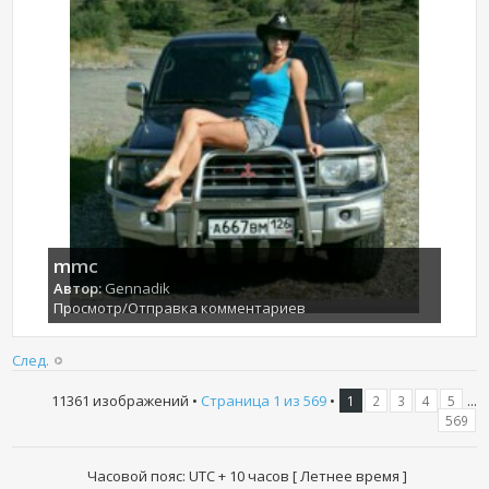
mmc
Автор:
Gennadik
Просмотр/Отправка комментариев
След.
11361 изображений •
Страница
1
из
569
•
...
1
2
3
4
5
569
Часовой пояс: UTC + 10 часов [ Летнее время ]