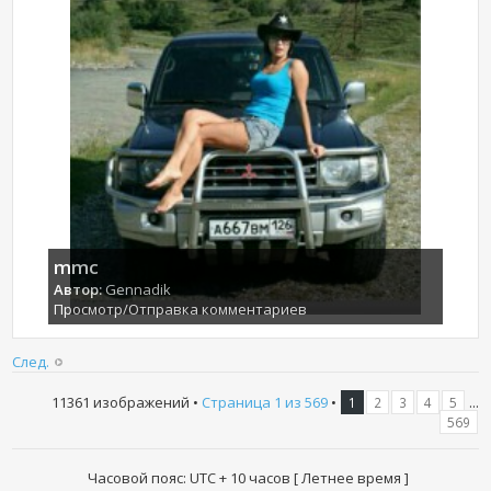
mmc
Автор:
Gennadik
Просмотр/Отправка комментариев
След.
11361 изображений •
Страница
1
из
569
•
...
1
2
3
4
5
569
Часовой пояс: UTC + 10 часов [ Летнее время ]